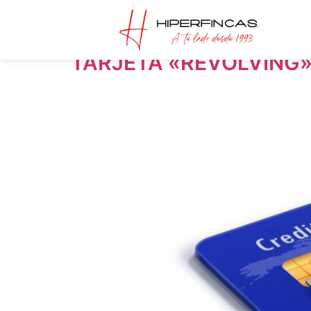
Día:
28 de noviem
TARJETA «REVOLVING