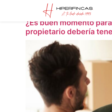
Día:
13 de abril d
¿Es buen momento para 
propietario debería ten