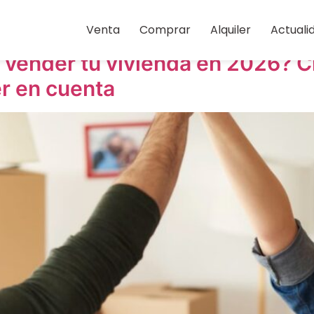
e 2026
Venta
Comprar
Alquiler
Actuali
vender tu vivienda en 2026? C
er en cuenta