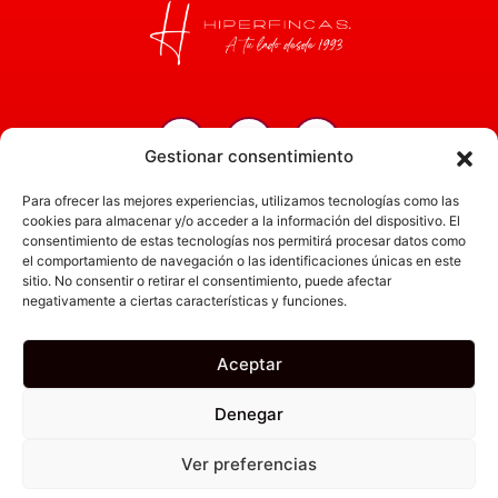
Gestionar consentimiento
Inicio
Para ofrecer las mejores experiencias, utilizamos tecnologías como las
Servicios
cookies para almacenar y/o acceder a la información del dispositivo. El
consentimiento de estas tecnologías nos permitirá procesar datos como
Administración
el comportamiento de navegación o las identificaciones únicas en este
sitio. No consentir o retirar el consentimiento, puede afectar
Actualidad
negativamente a ciertas características y funciones.
Obra nueva
Empresa
Aceptar
Denegar
Canal Ético
Política de Privacidad
Aviso Legal
Política de Cookies
Ver preferencias
Sitio web desarrollado por hipermarketing.es