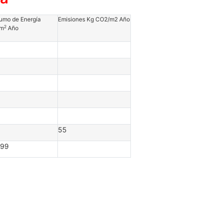
umo de Energía
Emisiones Kg CO2/m2 Año
2
/m
Año
55
.99