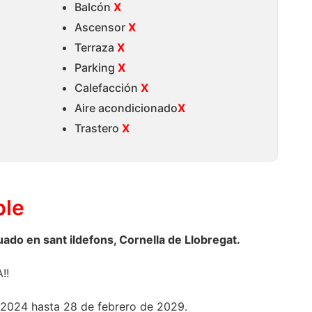
Balcón
X
Ascensor
X
Terraza
X
Parking
X
Calefacción
X
Aire acondicionado
X
Trastero
X
ble
uado en sant ildefons, Cornella de Llobregat.
!!
 2024 hasta 28 de febrero de 2029.