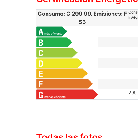
Cons
Consumo: G 299.99. Emisiones: F
kWh
55
299
Todas las
fotos