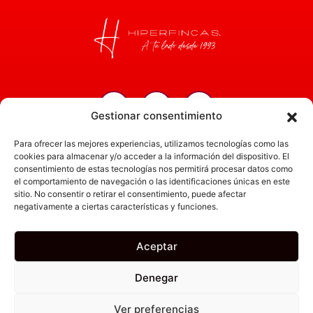
Gestionar consentimiento
Inicio
Para ofrecer las mejores experiencias, utilizamos tecnologías como las
Servicios
cookies para almacenar y/o acceder a la información del dispositivo. El
consentimiento de estas tecnologías nos permitirá procesar datos como
Administración
el comportamiento de navegación o las identificaciones únicas en este
sitio. No consentir o retirar el consentimiento, puede afectar
Actualidad
negativamente a ciertas características y funciones.
Obra nueva
Empresa
Aceptar
Denegar
Canal Ético
Política de Privacidad
Aviso Legal
Política de Cookies
Ver preferencias