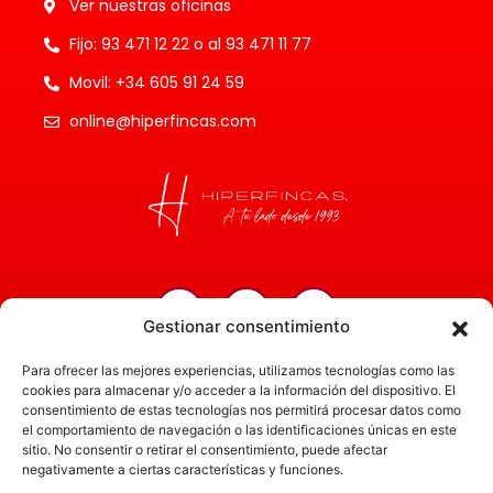
Ver nuestras oficinas
Fijo: 93 471 12 22 o al 93 471 11 77
Movil: +34 605 91 24 59
online@hiperfincas.com
Gestionar consentimiento
Inicio
Para ofrecer las mejores experiencias, utilizamos tecnologías como las
Servicios
cookies para almacenar y/o acceder a la información del dispositivo. El
consentimiento de estas tecnologías nos permitirá procesar datos como
Administración
el comportamiento de navegación o las identificaciones únicas en este
sitio. No consentir o retirar el consentimiento, puede afectar
Actualidad
negativamente a ciertas características y funciones.
Obra nueva