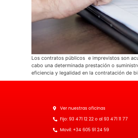
Los contratos públicos e imprevistos son acue
cabo una determinada prestación o suministro
eficiencia y legalidad en la contratación de b
Ver nuestras oficinas
Fijo: 93 471 12 22 o al 93 471 11 77
Movil: +34 605 91 24 59