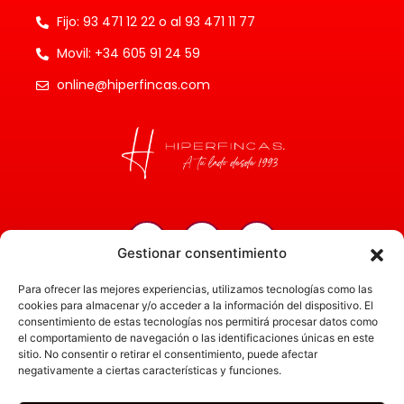
Fijo: 93 471 12 22 o al 93 471 11 77
Movil: +34 605 91 24 59
online@hiperfincas.com
Gestionar consentimiento
Inicio
Para ofrecer las mejores experiencias, utilizamos tecnologías como las
Servicios
cookies para almacenar y/o acceder a la información del dispositivo. El
consentimiento de estas tecnologías nos permitirá procesar datos como
Administración
el comportamiento de navegación o las identificaciones únicas en este
sitio. No consentir o retirar el consentimiento, puede afectar
Actualidad
negativamente a ciertas características y funciones.
Obra nueva