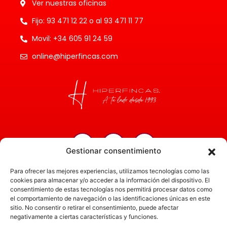
Ver nuestras oficinas
Fijo: 93 471 12 22 o al 93 471 11 77
Movil: +34 605 91 24 59
online@hiperfincas.com
Gestionar consentimiento
Inicio
Para ofrecer las mejores experiencias, utilizamos tecnologías como las
Servicios
cookies para almacenar y/o acceder a la información del dispositivo. El
consentimiento de estas tecnologías nos permitirá procesar datos como
Administración
el comportamiento de navegación o las identificaciones únicas en este
sitio. No consentir o retirar el consentimiento, puede afectar
Actualidad
negativamente a ciertas características y funciones.
Obra nueva