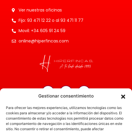
Ver nuestras oficinas
Fijo: 93 471 12 22 o al 93 471 11 77
Movil: +34 605 91 24 59
online@hiperfincas.com
Gestionar consentimiento
Inicio
Para ofrecer las mejores experiencias, utilizamos tecnologías como las
Servicios
cookies para almacenar y/o acceder a la información del dispositivo. El
consentimiento de estas tecnologías nos permitirá procesar datos como
Administración
el comportamiento de navegación o las identificaciones únicas en este
sitio. No consentir o retirar el consentimiento, puede afectar
Actualidad