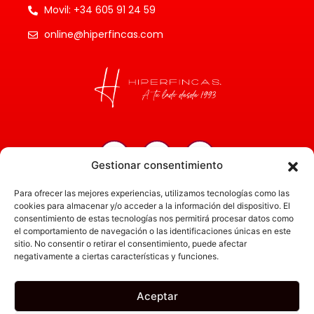
Movil: +34 605 91 24 59
online@hiperfincas.com
Gestionar consentimiento
Inicio
Para ofrecer las mejores experiencias, utilizamos tecnologías como las
Servicios
cookies para almacenar y/o acceder a la información del dispositivo. El
consentimiento de estas tecnologías nos permitirá procesar datos como
Administración
el comportamiento de navegación o las identificaciones únicas en este
sitio. No consentir o retirar el consentimiento, puede afectar
Actualidad
negativamente a ciertas características y funciones.
Obra nueva
Empresa
Aceptar