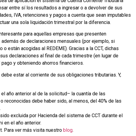
ea de aplicación el sistema de Cuenta Corriente Tributaria
sar entre sí los resultados a ingresar o a devolver de sus
ades, IVA, retenciones y pagos a cuenta que sean imputables
uar una sola liquidación trimestral por la diferencia.
nteresante para aquellas empresas que presenten
r, además de declaraciones mensuales (por ejemplo, si
ño o están acogidas al REDEME).
Gracias a la CCT, dichas
us declaraciones al final de cada trimestre (en lugar de
 pago y obteniendo ahorros financieros.
ebe estar al corriente de sus obligaciones tributarias. Y,
 año anterior al de la solicitud– la cuantía de las
 o reconocidas debe haber sido, al menos, del 40% de las
.
sido excluida por Hacienda del sistema de CCT durante el
i en el año anterior.
. Para ver más visita nuestro
blog
.