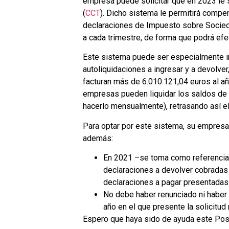
empresa puede solicitar que en 2023 le s
(
CCT
). Dicho sistema le permitirá compen
declaraciones de Impuesto sobre Socied
a cada trimestre, de forma que podrá efect
Este sistema puede ser especialmente i
autoliquidaciones a ingresar y a devolve
facturan más de 6.010.121,04 euros al a
empresas pueden liquidar los saldos de s
hacerlo mensualmente), retrasando así el
Para optar por este sistema, su empresa d
además:
En 2021 –se toma como referencia el
declaraciones a devolver cobradas
declaraciones a pagar presentadas
No debe haber renunciado ni haber 
año en el que presente la solicitud n
Espero que haya sido de ayuda este Post