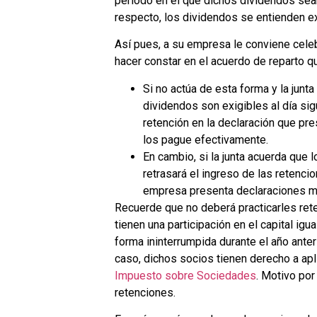
período en el que dichos dividendos sean
respecto, los dividendos se entienden exig
Así pues, a su empresa le conviene celebra
hacer constar en el acuerdo de reparto qu
Si no actúa de esta forma y la junt
dividendos son exigibles al día sigu
retención en la declaración que pre
los pague efectivamente.
En cambio, si la junta acuerda que l
retrasará el ingreso de las retenci
empresa presenta declaraciones me
Recuerde que no deberá practicarles ret
tienen una participación en el capital igu
forma ininterrumpida durante el año anter
caso, dichos socios tienen derecho a apl
Impuesto sobre Sociedades
. Motivo por
retenciones.