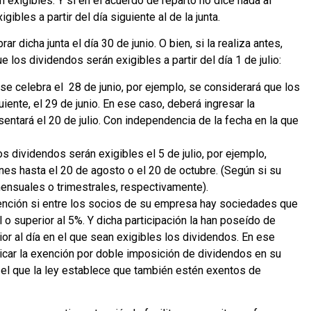
 exigibles. Y si en el acuerdo de reparto no dice nada al
ibles a partir del día siguiente al de la junta.
r dicha junta el día 30 de junio. O bien, si la realiza antes,
e los dividendos serán exigibles a partir del día 1 de julio:
a se celebra el 28 de junio, por ejemplo, se considerará que los
iente, el 29 de junio. En ese caso, deberá ingresar la
sentará el 20 de julio. Con independencia de la fecha en la que
os dividendos serán exigibles el 5 de julio, por ejemplo,
ones hasta el 20 de agosto o el 20 de octubre. (Según si su
nsuales o trimestrales, respectivamente).
ención si entre los socios de su empresa hay sociedades que
al o superior al 5%. Y dicha participación la han poseído de
ior al día en el que sean exigibles los dividendos. En ese
icar la exención por doble imposición de dividendos en su
 el que la ley establece que también estén exentos de