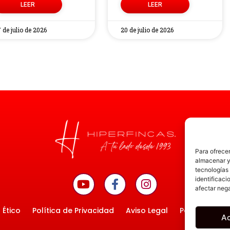
LEER
LEER
 de julio de 2026
20 de julio de 2026
Para ofrecer
almacenar y/
tecnologías
identificaci
afectar nega
 Ético
Política de Privacidad
Aviso Legal
Política de C
A