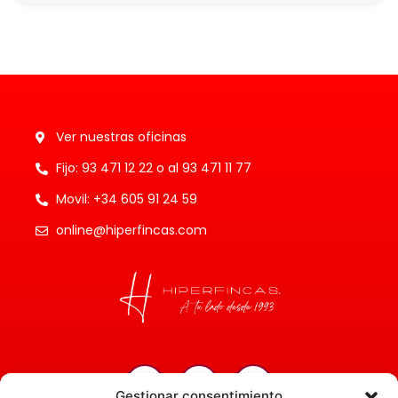
Ver nuestras oficinas
Fijo: 93 471 12 22 o al 93 471 11 77
Movil: +34 605 91 24 59
online@hiperfincas.com
Gestionar consentimiento