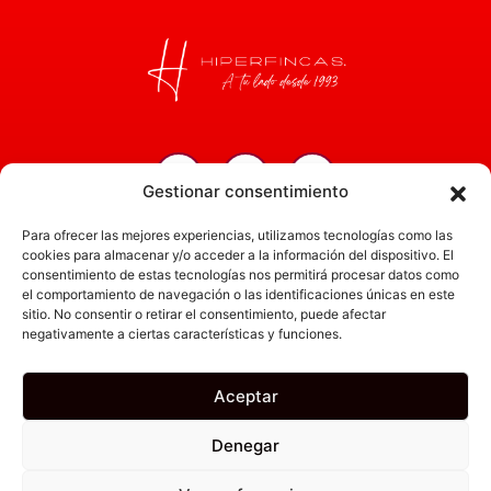
Gestionar consentimiento
Inicio
Para ofrecer las mejores experiencias, utilizamos tecnologías como las
Servicios
cookies para almacenar y/o acceder a la información del dispositivo. El
consentimiento de estas tecnologías nos permitirá procesar datos como
Administración
el comportamiento de navegación o las identificaciones únicas en este
sitio. No consentir o retirar el consentimiento, puede afectar
Actualidad
negativamente a ciertas características y funciones.
Obra nueva
Empresa
Aceptar
Denegar
Canal Ético
Política de Privacidad
Aviso Legal
Política de Cookies