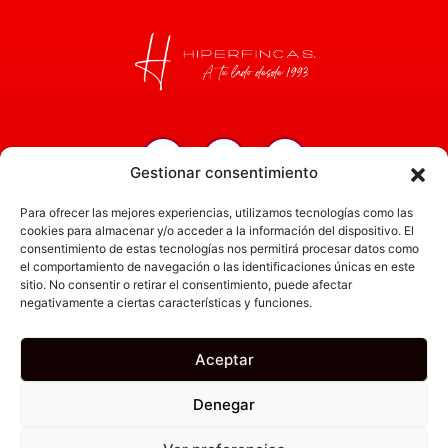
Gestionar consentimiento
Inicio
Para ofrecer las mejores experiencias, utilizamos tecnologías como las
Servicios
cookies para almacenar y/o acceder a la información del dispositivo. El
consentimiento de estas tecnologías nos permitirá procesar datos como
Administración
el comportamiento de navegación o las identificaciones únicas en este
sitio. No consentir o retirar el consentimiento, puede afectar
Actualidad
negativamente a ciertas características y funciones.
Obra nueva
Empresa
Aceptar
Denegar
Canal Ético
Política de Privacidad
Aviso Legal
Política de Cookies