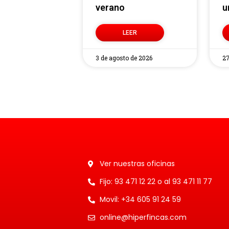
verano
u
LEER
3 de agosto de 2026
27
Ver nuestras oficinas
Fijo: 93 471 12 22 o al 93 471 11 77
Movil: +34 605 91 24 59
online@hiperfincas.com