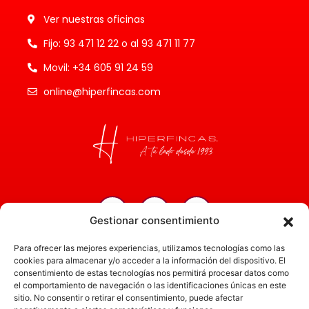
Ver nuestras oficinas
Fijo: 93 471 12 22 o al 93 471 11 77
Movil: +34 605 91 24 59
online@hiperfincas.com
Gestionar consentimiento
Inicio
Para ofrecer las mejores experiencias, utilizamos tecnologías como las
Servicios
cookies para almacenar y/o acceder a la información del dispositivo. El
consentimiento de estas tecnologías nos permitirá procesar datos como
Administración
el comportamiento de navegación o las identificaciones únicas en este
sitio. No consentir o retirar el consentimiento, puede afectar
Actualidad